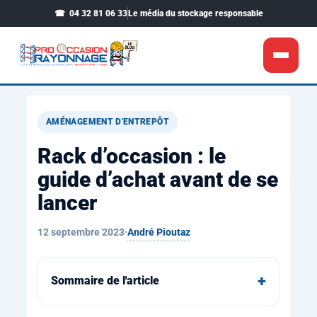
04 32 81 06 33
Le média du stockage responsable
Choisir son rayonnage
▾
AMÉNAGEMENT D'ENTREPÔT
Magasin & entrepôt
▾
Rack d’occasion : le
Nos réalisations
guide d’achat avant de se
lancer
Voir notre boutique
André Pioutaz
12 septembre 2023
·
Sommaire de l'article