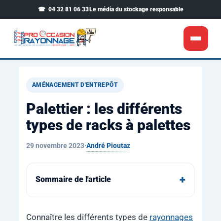
04 32 81 06 33
Le média du stockage responsable
Choisir son rayonnage
▾
AMÉNAGEMENT D'ENTREPÔT
Magasin & entrepôt
▾
Palettier : les différents
Nos réalisations
types de racks à palettes
Voir notre boutique
André Pioutaz
29 novembre 2023
·
Sommaire de l'article
Connaître les différents types de
rayonnages