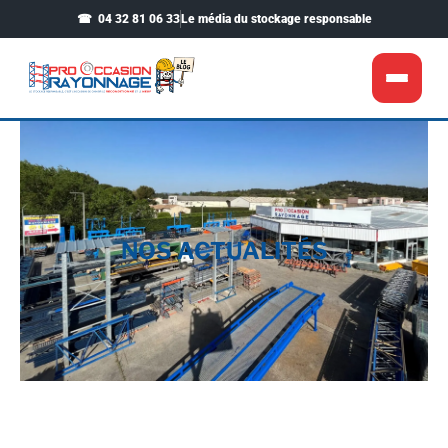
04 32 81 06 33
Le média du stockage responsable
Choisir son rayonnage
▾
Magasin & entrepôt
▾
Nos réalisations
NOS ACTUALITÉS
Voir notre boutique